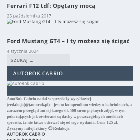
Ferrari F12 tdf: Opętany mocą
25 października 2017
Ford Mustang GT4 – I ty możesz się ścigać
4 stycznia 2024
AUTOROK-CABRIO
AutoRok-Cabrio nadal w sprzedaży wysyłkowej
(redakcja(@)autorok.pl) – jest to kompendium wiedzy o kabrioletach, a
zarazem przegląd aut tej kategorii. 500 stron pięknych zdjęć, w tym
pokazujących jak otwierane są dachy w poszczególnych modelach
sprawia, że nie łatwo oderwać się od tego wydania. Cena 125 zł.
Życzymy miłej lektury 🙂 Redakcja
AUTOROK CABRIO
opinie /opinions