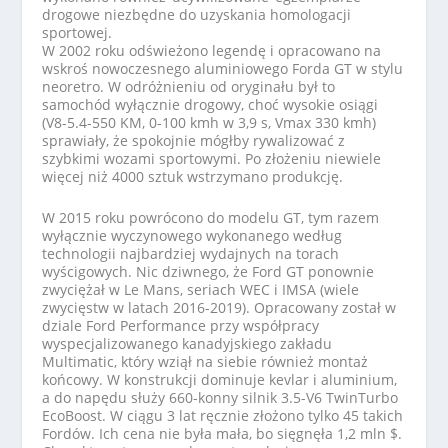
drogowe niezbędne do uzyskania homologacji
sportowej.
W 2002 roku odświeżono legendę i opracowano na
wskroś nowoczesnego aluminiowego Forda GT w stylu
neoretro. W odróżnieniu od oryginału był to
samochód wyłącznie drogowy, choć wysokie osiągi
(V8-5.4-550 KM, 0-100 kmh w 3,9 s, Vmax 330 kmh)
sprawiały, że spokojnie mógłby rywalizować z
szybkimi wozami sportowymi. Po złożeniu niewiele
więcej niż 4000 sztuk wstrzymano produkcję.
W 2015 roku powrócono do modelu GT, tym razem
wyłącznie wyczynowego wykonanego według
technologii najbardziej wydajnych na torach
wyścigowych. Nic dziwnego, że Ford GT ponownie
zwyciężał w Le Mans, seriach WEC i IMSA (wiele
zwycięstw w latach 2016-2019). Opracowany został w
dziale Ford Performance przy współpracy
wyspecjalizowanego kanadyjskiego zakładu
Multimatic, który wziął na siebie również montaż
końcowy. W konstrukcji dominuje kevlar i aluminium,
a do napędu służy 660-konny silnik 3.5-V6 TwinTurbo
EcoBoost. W ciągu 3 lat ręcznie złożono tylko 45 takich
Fordów. Ich cena nie była mała, bo sięgnęła 1,2 mln $.