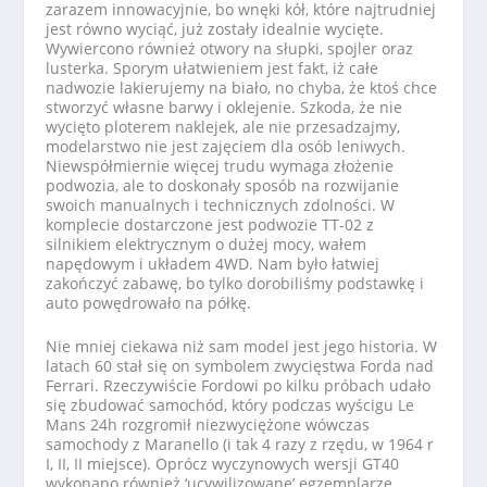
zarazem innowacyjnie, bo wnęki kół, które najtrudniej
jest równo wyciąć, już zostały idealnie wycięte.
Wywiercono również otwory na słupki, spojler oraz
lusterka. Sporym ułatwieniem jest fakt, iż całe
nadwozie lakierujemy na biało, no chyba, że ktoś chce
stworzyć własne barwy i oklejenie. Szkoda, że nie
wycięto ploterem naklejek, ale nie przesadzajmy,
modelarstwo nie jest zajęciem dla osób leniwych.
Niewspółmiernie więcej trudu wymaga złożenie
podwozia, ale to doskonały sposób na rozwijanie
swoich manualnych i technicznych zdolności. W
komplecie dostarczone jest podwozie TT-02 z
silnikiem elektrycznym o dużej mocy, wałem
napędowym i układem 4WD. Nam było łatwiej
zakończyć zabawę, bo tylko dorobiliśmy podstawkę i
auto powędrowało na półkę.
Nie mniej ciekawa niż sam model jest jego historia. W
latach 60 stał się on symbolem zwycięstwa Forda nad
Ferrari. Rzeczywiście Fordowi po kilku próbach udało
się zbudować samochód, który podczas wyścigu Le
Mans 24h rozgromił niezwyciężone wówczas
samochody z Maranello (i tak 4 razy z rzędu, w 1964 r
I, II, II miejsce). Oprócz wyczynowych wersji GT40
wykonano również ‘ucywilizowane’ egzemplarze