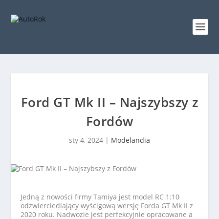
Ford GT Mk II – Najszybszy z
Fordów
sty 4, 2024
|
Modelandia
Jedną z nowości firmy Tamiya jest model RC 1:10
odzwierciedlający wyścigową wersję Forda GT Mk II z
2020 roku. Nadwozie jest perfekcyjnie opracowane a