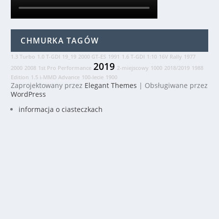
CHMURKA TAGÓW
1.3 Turbo
1.0 T-GDI
19_19
2000 GT-ES
1991
1.6 T-GDI
1:10
16V Rally
1977
2019
2000
2008
1st Pro Performance
2-miejscowy
1000
2018/2019
1988
Edition
1.5 i-MMD Advance
100-lecie
1900
Zaprojektowany przez
Elegant Themes
| Obsługiwane przez
WordPress
informacja o ciasteczkach