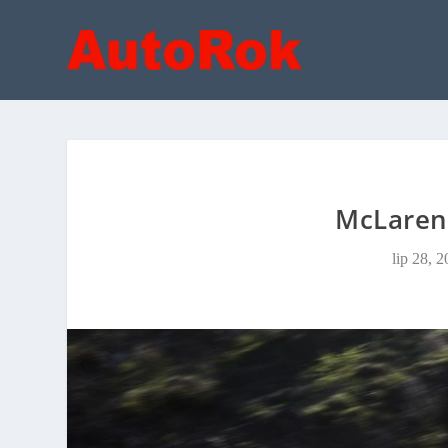
McLaren
lip 28, 