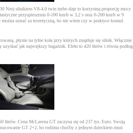
 Nm) silnikiem V8-4.0 twin turbo daje to korzystną proporcję mocy
tastyczne przyspieszenia 0-100 km/h w 3,2 s oraz 0-200 km/h w 9
 można uznać za teoretyczną, bo nie wiem czy w praktyce komuś
aną, płynie na tylne koła przy których znajduje się silnik. Włącznie
zyskać jak największy bagażnik. Efekt to 420 litrów i równa podłog
0 litrów. Cena McLarena GT zaczyna się od 237 tys. Euro. Swoją
opracowanie GT 2+2, bo rodzina choćby z jednym dzieckiem musi