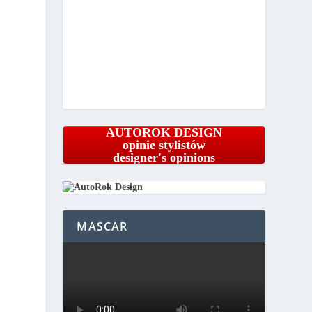
AUTOROK DESIGN
opinie stylistów
designer's opinions
MASCAR