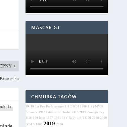
MASCAR GT
ĘPNY
Kusicielka
CHMURKA TAGÓW
19_19
1st Pro Performance
1.0 T-GDI
1900
1.5 i-MMD
Advance
1988 Edition
1.3 Turbo
2018/2019
2-miejscowy
1:10
100-lecie
1977
1991
16V Rally
1.6 T-GDI
2008
2000
2019
GT-ES
1000
2000
 młoda