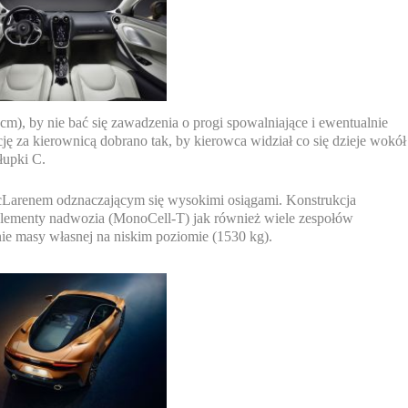
, by nie bać się zawadzenia o progi spowalniające i ewentualnie
ję za kierownicą dobrano tak, by kierowca widział co się dzieje wokół
łupki C.
cLarenem odznaczającym się wysokimi osiągami. Konstrukcja
lementy nadwozia (MonoCell-T) jak również wiele zespołów
ie masy własnej na niskim poziomie (1530 kg).