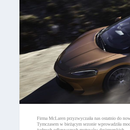
Firma McLaren przyzwyczaiła nas ostatnio do now
Tymczasem w bieżącym sezonie wprowadziła model 
żadnych odkrywczych motywów designerskich.