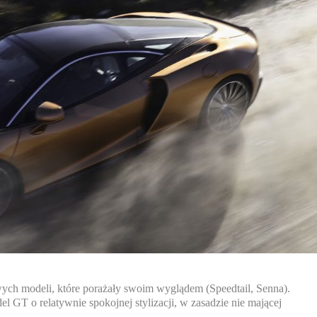
ych modeli, które porażały swoim wyglądem (Speedtail, Senna).
GT o relatywnie spokojnej stylizacji, w zasadzie nie mającej