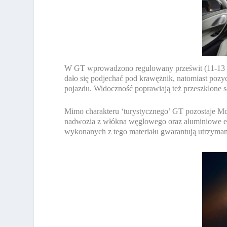
W GT wprowadzono regulowany prześwit (11-13 cm)
dało się podjechać pod krawężnik, natomiast pozyc
pojazdu. Widoczność poprawiają też przeszklone s
Mimo charakteru ‘turystycznego’ GT pozostaje M
nadwozia z włókna węglowego oraz aluminiowe e
wykonanych z tego materiału gwarantują utrzyman