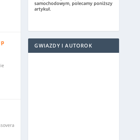
samochodowym, polecamy poniższy
artykuł.
up
GWIAZDY I AUTOROK
ie
ssovera