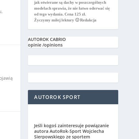
jak otwierane są dachy w poszczególnych
modelach sprawia, że nie łatwo oderwać się
u,
od tego wydania. Cena 125 zł.
Życzymy miłej lektury 🙂 Redakcja
AUTOROK CABRIO
opinie /opinions
ojawią
AUTOROK SPORT
a
Jeśli kogoś zainteresuje powiązanie
autora AutoRok-Sport Wojciecha
Sierpowskiego ze sportem