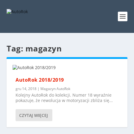
Tag:
magazyn
AutoRok 2018/2019
gru 14, 2018
|
Magazyn AutoRok
Kolejny AutoRok do kolekcji. Numer 18 wyraźnie
pokazuje, że rewolucja w motoryzacji zbliża się...
CZYTAJ WIĘCEJ