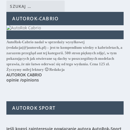
AUTOROK-CABRIO
AutoRok-Cabrio nadal w sprzedaży wysyłkowej
(redakcja(@)autorok.pl) – jest to kompendium wiedzy o kabrioletach, a
zarazem przegląd aut tej kategorii. 500 stron pięknych zdjęć, w tym
pokazujących jak otwierane są dachy w poszczególnych modelach
sprawia, że nie łatwo oderwać się od tego wydania. Cena 125 zł.
Życzymy miłej lektury 🙂 Redakcja
AUTOROK CABRIO
opinie /opinions
AUTOROK SPORT
Jeśli kogoś zainteresuje powiązanie autora AutoRok-Sport