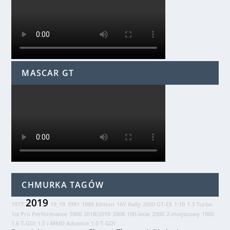
MASCAR GT
CHMURKA TAGÓW
2019
1977
19_19
1991
1988 Edition
16V Rally
2000 GT-ES
1:10
1.3 Turbo
1st Pro Performance
1000
2018/2019
2008
100-lecie
2000
2-miejscowy
1900
1.6 T-GDI
1.5 i-MMD Advance
1.0 T-GDI