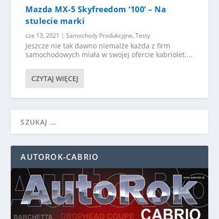
Mazda MX-5 Skyfreedom ‘100’ – Na
stulecie marki
cze 13, 2021
|
Samochody Produkcyjne
,
Testy
Jeszcze nie tak dawno niemalże każda z firm
samochodowych miała w swojej ofercie kabriolet....
CZYTAJ WIĘCEJ
AUTOROK-CABRIO