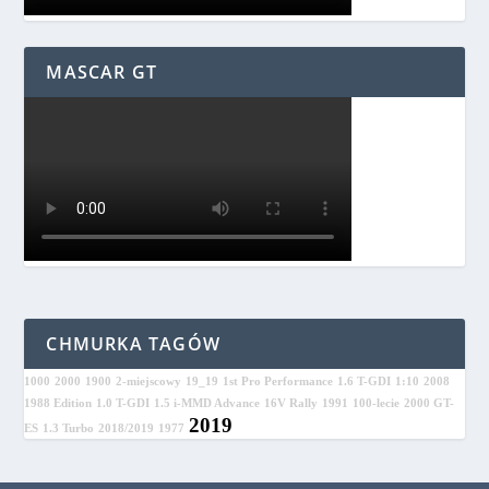
MASCAR GT
CHMURKA TAGÓW
1000
2000
1900
2-miejscowy
19_19
1st Pro Performance
1.6 T-GDI
1:10
2008
1988 Edition
1.0 T-GDI
1.5 i-MMD Advance
16V Rally
1991
100-lecie
2000 GT-
2019
ES
1.3 Turbo
2018/2019
1977