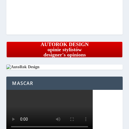
AUTOROK DESIGN
opinie stylistów
designer's opinions
MASCAR