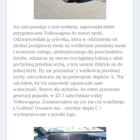
Już sam prototyp o tym symbolu, zapowiadał dobre
przygotowanie Volkswagena do nowej epoki.
Odzwierciedlała ją sylwetka, która w odróżnieniu od
niezbyt postępowej mody na wydłużanie przedniej maski
i tworzeniu ostrego, niebezpiecznego dla przechodniów
dziobu, odznacza się mocno rozciągniętą kabiną z silnie
pochyloną przednią szybą, a tym samym zbliżyła się do
jednej bryły. By nie przesadzać z wielkością przedniej
szyby, zdecydowano się na podwojenie słupków A. Nie
odczułem, by ich ustawienie ograniczało nam
widoczność. Brawo dla stylistów, bo mimo przeskoku
generacji pojazdu, w ID.3 natychmiast widzę
Volkswagena. Zastanawiałem się czy ma coś wspólnego
z Golfem? Owszem ma – szerokie słupki C i
wyeksponowane z przodu logo.