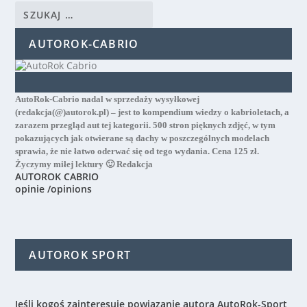
AUTOROK-CABRIO
AutoRok-Cabrio nadal w sprzedaży wysyłkowej
(redakcja(@)autorok.pl) – jest to kompendium wiedzy o kabrioletach, a
zarazem przegląd aut tej kategorii. 500 stron pięknych zdjęć, w tym
pokazujących jak otwierane są dachy w poszczególnych modelach
sprawia, że nie łatwo oderwać się od tego wydania. Cena 125 zł.
Życzymy miłej lektury 🙂 Redakcja
AUTOROK CABRIO
opinie /opinions
AUTOROK SPORT
Jeśli kogoś zainteresuje powiązanie autora AutoRok-Sport