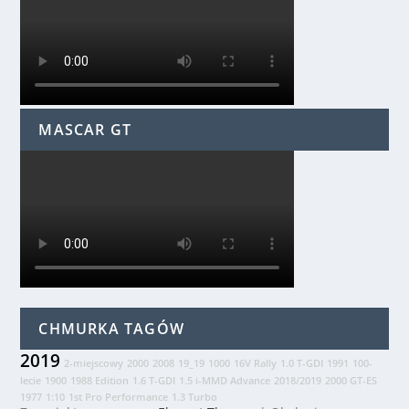
MASCAR GT
CHMURKA TAGÓW
2019
2-miejscowy
2000
2008
19_19
1000
16V Rally
1.0 T-GDI
1991
100-
lecie
1900
1988 Edition
1.6 T-GDI
1.5 i-MMD Advance
2018/2019
2000 GT-ES
1977
1:10
1st Pro Performance
1.3 Turbo