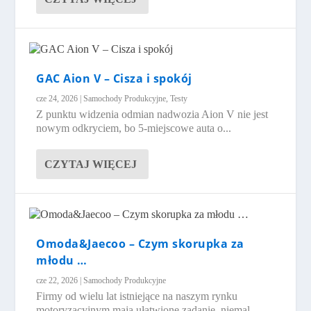
GAC Aion V – Cisza i spokój
cze 24, 2026
|
Samochody Produkcyjne
,
Testy
Z punktu widzenia odmian nadwozia Aion V nie jest
nowym odkryciem, bo 5-miejscowe auta o...
CZYTAJ WIĘCEJ
Omoda&Jaecoo – Czym skorupka za
młodu …
cze 22, 2026
|
Samochody Produkcyjne
Firmy od wielu lat istniejące na naszym rynku
motoryzacyjnym mają ułatwione zadanie, niemal