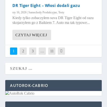
DR Tiger Eight – Włosi dodali gazu
sty 16, 2026
|
Samochody Produkcyjne
,
Testy
Kiedy tylko zobaczyłem suva DR Tiger Eight od razu
skojarzyłem go z Baikiem 7. Auto ma tak typowe...
CZYTAJ WIĘCEJ
1
2
3
…
11
AUTOROK-CABRIO