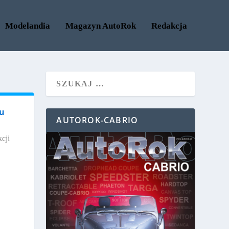
Modelandia
Magazyn AutoRok
Redakcja
su
AUTOROK-CABRIO
cji