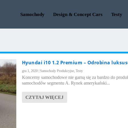
Samochody
Design & Concept Cars
Testy
Hyundai i10 1.2 Premium – Odrobina luksu
gru 1, 2020
|
Samochody Produkcyjne
,
Testy
Koncerny samochodowe nie garną się za bardzo do produk
samochodów segmentu A. Rynek amerykański...
CZYTAJ WIĘCEJ