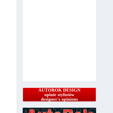
AUTOROK DESIGN
opinie stylistów
designer's opinions