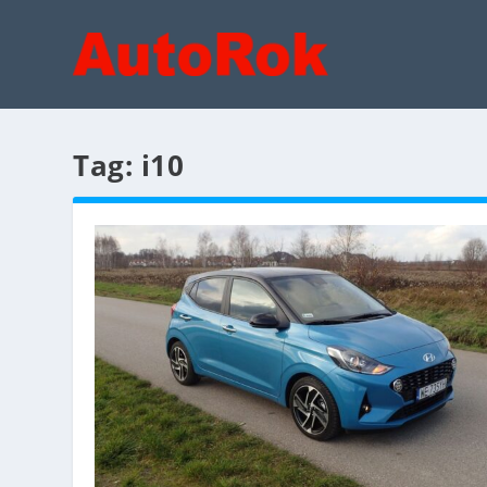
Tag:
i10