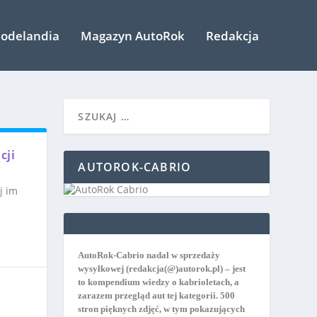
odelandia
Magazyn AutoRok
Redakcja
cji
AUTOROK-CABRIO
j im
AutoRok-Cabrio nadal w sprzedaży
wysyłkowej
(redakcja(@)autorok.pl) – jest
to kompendium wiedzy o kabrioletach, a
zarazem przegląd aut tej kategorii. 500
stron pięknych zdjęć, w tym pokazujących