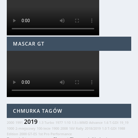
MASCAR GT
CHMURKA TAGÓW
2019
2000
1991
1.3 Turbo
1977
1:10
1.5 i-MMD Advance
1.6 T-GDI
19_19
1000
2-miejscowy
100-lecie
1900
2008
16V Rally
2018/2019
1.0 T-GDI
1988
Edition
2000 GT-ES
1st Pro Performance