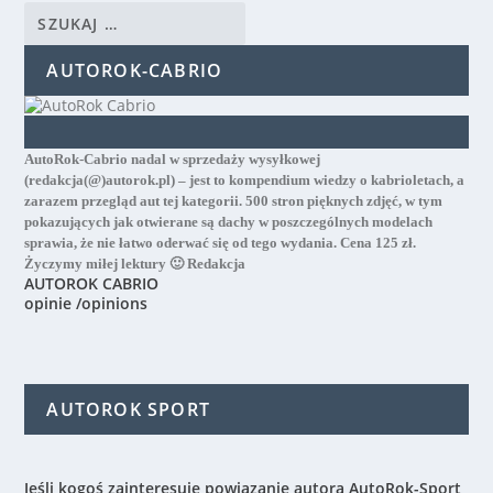
AUTOROK-CABRIO
AutoRok-Cabrio nadal w sprzedaży wysyłkowej
(redakcja(@)autorok.pl) – jest to kompendium wiedzy o kabrioletach, a
zarazem przegląd aut tej kategorii. 500 stron pięknych zdjęć, w tym
pokazujących jak otwierane są dachy w poszczególnych modelach
sprawia, że nie łatwo oderwać się od tego wydania. Cena 125 zł.
Życzymy miłej lektury 🙂 Redakcja
AUTOROK CABRIO
opinie /opinions
AUTOROK SPORT
Jeśli kogoś zainteresuje powiązanie autora AutoRok-Sport