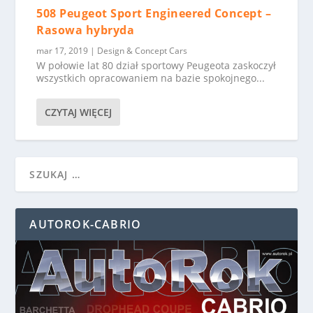
508 Peugeot Sport Engineered Concept –
Rasowa hybryda
mar 17, 2019
|
Design & Concept Cars
W połowie lat 80 dział sportowy Peugeota zaskoczył
wszystkich opracowaniem na bazie spokojnego...
CZYTAJ WIĘCEJ
AUTOROK-CABRIO