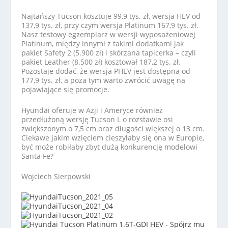
Najtańszy Tucson kosztuje 99,9 tys. zł, wersja HEV od
137,9 tys. zł, przy czym wersja Platinum 167,9 tys. zł.
Nasz testowy egzemplarz w wersji wyposażeniowej
Platinum, między innymi z takimi dodatkami jak
pakiet Safety 2 (5.900 zł) i skórzana tapicerka – czyli
pakiet Leather (8.500 zł) kosztował 187,2 tys. zł.
Pozostaje dodać, że wersja PHEV jest dostępna od
177,9 tys. zł, a poza tym warto zwrócić uwagę na
pojawiające się promocje.
Hyundai oferuje w Azji i Ameryce również
przedłużoną wersję Tucson L o rozstawie osi
zwiększonym o 7,5 cm oraz długości większej o 13 cm.
Ciekawe jakim wzięciem cieszyłaby się ona w Europie,
być może robiłaby zbyt dużą konkurencję modelowi
Santa Fe?
Wojciech Sierpowski