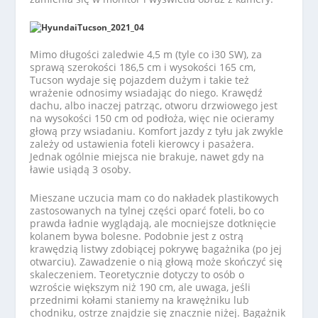
Mimo długości zaledwie 4,5 m (tyle co i30 SW), za
sprawą szerokości 186,5 cm i wysokości 165 cm,
Tucson wydaje się pojazdem dużym i takie też
wrażenie odnosimy wsiadając do niego. Krawędź
dachu, albo inaczej patrząc, otworu drzwiowego jest
na wysokości 150 cm od podłoża, więc nie ocieramy
głową przy wsiadaniu. Komfort jazdy z tyłu jak zwykle
zależy od ustawienia foteli kierowcy i pasażera.
Jednak ogólnie miejsca nie brakuje, nawet gdy na
ławie usiądą 3 osoby.
Mieszane uczucia mam co do nakładek plastikowych
zastosowanych na tylnej części oparć foteli, bo co
prawda ładnie wyglądają, ale mocniejsze dotknięcie
kolanem bywa bolesne. Podobnie jest z ostrą
krawędzią listwy zdobiącej pokrywę bagażnika (po jej
otwarciu). Zawadzenie o nią głową może skończyć się
skaleczeniem. Teoretycznie dotyczy to osób o
wzroście większym niż 190 cm, ale uwaga, jeśli
przednimi kołami staniemy na krawężniku lub
chodniku, ostrze znajdzie się znacznie niżej. Bagażnik