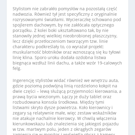
Stylistom nie zabrakło pomysłów na pozostałą część
nadwozia. Również tył jest specyficzny z oryginalnie
rozrysowanymi światłami. Wycieraczkę schowano pod
spojlerem dachowym, by nie zakłócała optycznego
porządku. Z kolei boki ukształtowano tak, by nie
stanowiły jednej wielkiej nieobrobionej płaszczyzny,
lecz dzięki przetłoczeniom tworzącym tzw. linie
charakteru podkreślały to, co wyrażał projekt:
muskularność błotników oraz wznoszącą się ku tyłowi
linię klina. Sporo uroku dodała ozdobna listwa
biegnąca wzdłuż linii dachu, a także wzór 19-calowych
felg.
Ingerencję stylistów widać również we wnętrzu auta,
gdzie poziomą podwójną linią rozdzielono kokpit na
dwie części – lewą służącą przyjemności kierowania, a
prawą bycia wiezionym. Łączy je duży tablet oraz
rozbudowana konsola środkowa. Między tymi
listwami skryto dysze powietrza. Koło kierownicy i
zegary są relatywnie małe, więc zestaw wskaźników
nie atakuje nachalnie kierowcy. W chwilą włączenia
kierunkowskazu lub znalezienia się jakiegoś pojazdu
w tzw. martwym polu, jeden z okrągłych zegarów
zamienia się w monitor i wyświetla obraz z kamery.