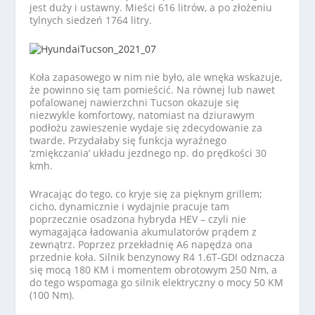
jest duży i ustawny. Mieści 616 litrów, a po złożeniu
tylnych siedzeń 1764 litry.
Koła zapasowego w nim nie było, ale wnęka wskazuje,
że powinno się tam pomieścić. Na równej lub nawet
pofalowanej nawierzchni Tucson okazuje się
niezwykle komfortowy, natomiast na dziurawym
podłożu zawieszenie wydaje się zdecydowanie za
twarde. Przydałaby się funkcja wyraźnego
‘zmiękczania’ układu jezdnego np. do prędkości 30
kmh.
Wracając do tego, co kryje się za pięknym grillem;
cicho, dynamicznie i wydajnie pracuje tam
poprzecznie osadzona hybryda HEV – czyli nie
wymagająca ładowania akumulatorów prądem z
zewnątrz. Poprzez przekładnię A6 napędza ona
przednie koła. Silnik benzynowy R4 1.6T-GDI odznacza
się mocą 180 KM i momentem obrotowym 250 Nm, a
do tego wspomaga go silnik elektryczny o mocy 50 KM
(100 Nm).