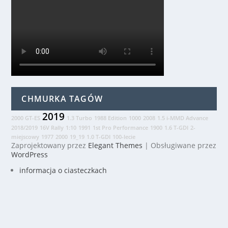
CHMURKA TAGÓW
2019
2000 GT-ES
1.3 Turbo
1988 Edition
1000
2008
1.5 i-MMD Advance
2018/2019
16V Rally
1:10
1991
1st Pro Performance
1900
1.6 T-GDI
2-
miejscowy
1977
2000
19_19
1.0 T-GDI
100-lecie
Zaprojektowany przez
Elegant Themes
| Obsługiwane przez
WordPress
informacja o ciasteczkach