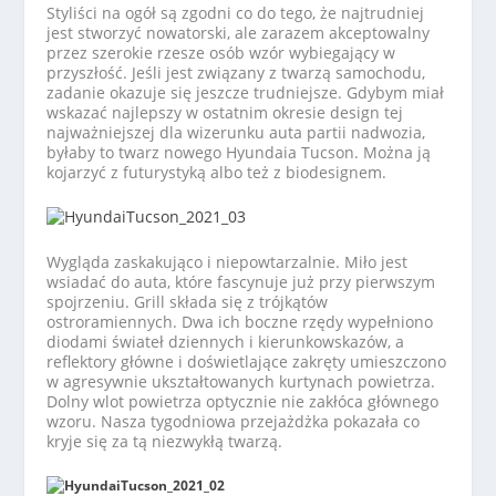
Styliści na ogół są zgodni co do tego, że najtrudniej
jest stworzyć nowatorski, ale zarazem akceptowalny
przez szerokie rzesze osób wzór wybiegający w
przyszłość. Jeśli jest związany z twarzą samochodu,
zadanie okazuje się jeszcze trudniejsze. Gdybym miał
wskazać najlepszy w ostatnim okresie design tej
najważniejszej dla wizerunku auta partii nadwozia,
byłaby to twarz nowego Hyundaia Tucson. Można ją
kojarzyć z futurystyką albo też z biodesignem.
Wygląda zaskakująco i niepowtarzalnie. Miło jest
wsiadać do auta, które fascynuje już przy pierwszym
spojrzeniu. Grill składa się z trójkątów
ostroramiennych. Dwa ich boczne rzędy wypełniono
diodami świateł dziennych i kierunkowskazów, a
reflektory główne i doświetlające zakręty umieszczono
w agresywnie ukształtowanych kurtynach powietrza.
Dolny wlot powietrza optycznie nie zakłóca głównego
wzoru. Nasza tygodniowa przejażdżka pokazała co
kryje się za tą niezwykłą twarzą.