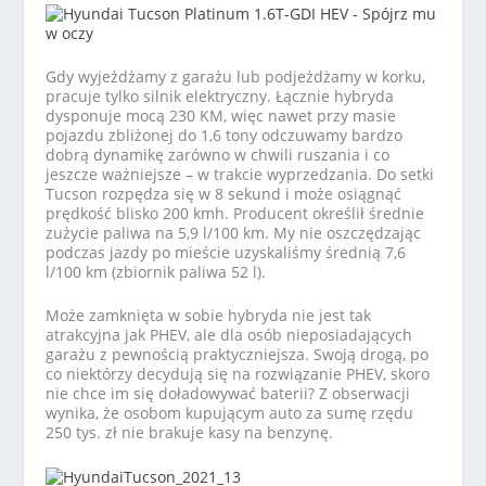
Gdy wyjeżdżamy z garażu lub podjeżdżamy w korku,
pracuje tylko silnik elektryczny. Łącznie hybryda
dysponuje mocą 230 KM, więc nawet przy masie
pojazdu zbliżonej do 1,6 tony odczuwamy bardzo
dobrą dynamikę zarówno w chwili ruszania i co
jeszcze ważniejsze – w trakcie wyprzedzania. Do setki
Tucson rozpędza się w 8 sekund i może osiągnąć
prędkość blisko 200 kmh. Producent określił średnie
zużycie paliwa na 5,9 l/100 km. My nie oszczędzając
podczas jazdy po mieście uzyskaliśmy średnią 7,6
l/100 km (zbiornik paliwa 52 l).
Może zamknięta w sobie hybryda nie jest tak
atrakcyjna jak PHEV, ale dla osób nieposiadających
garażu z pewnością praktyczniejsza. Swoją drogą, po
co niektórzy decydują się na rozwiązanie PHEV, skoro
nie chce im się doładowywać baterii? Z obserwacji
wynika, że osobom kupującym auto za sumę rzędu
250 tys. zł nie brakuje kasy na benzynę.