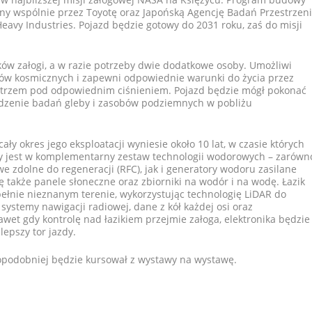
wany wspólnie przez Toyotę oraz Japońską Agencję Badań Przestrzen
eavy Industries. Pojazd będzie gotowy do 2031 roku, zaś do misji
ów załogi, a w razie potrzeby dwie dodatkowe osoby. Umożliwi
ów kosmicznych i zapewni odpowiednie warunki do życia przez
etrzem pod odpowiednim ciśnieniem. Pojazd będzie mógł pokonać
adzenie badań gleby i zasobów podziemnych w pobliżu
ały okres jego eksploatacji wyniesie około 10 lat, w czasie których
ny jest w komplementarny zestaw technologii wodorowych – zarówn
 zdolne do regeneracji (RFC), jak i generatory wodoru zasilane
także panele słoneczne oraz zbiorniki na wodór i na wodę. Łazik
ełnie nieznanym terenie, wykorzystując technologię LiDAR do
systemy nawigacji radiowej, dane z kół każdej osi oraz
et gdy kontrolę nad łazikiem przejmie załoga, elektronika będzie
epszy tor jazdy.
opodobniej będzie kursował z wystawy na wystawę.