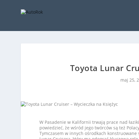
Toyota Lunar Cru
maj 25, 
W Pasadenie w Kalifornii trwają prace nad łaziki
powiedzieć, że wśród jego twórców są też Polacy
Tymczasem w innych ośrodkach konstruowane są 
Lunar Cruisera, który ma odegrać kluczową rolę