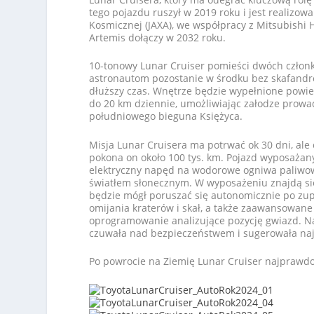
tego pojazdu ruszył w 2019 roku i jest realizo
Kosmicznej (JAXA), we współpracy z Mitsubishi H
Artemis dołączy w 2032 roku.
10-tonowy Lunar Cruiser pomieści dwóch członk
astronautom pozostanie w środku bez skafandr
dłuższy czas. Wnętrze będzie wypełnione powi
do 20 km dziennie, umożliwiając załodze prow
południowego bieguna Księżyca.
Misja Lunar Cruisera ma potrwać ok 30 dni, ale c
pokona on około 100 tys. km. Pojazd wyposaża
elektryczny napęd na wodorowe ogniwa paliwowe
światłem słonecznym. W wyposażeniu znajdą się 
będzie mógł poruszać się autonomicznie po zup
omijania kraterów i skał, a także zaawansowane 
oprogramowanie analizujące pozycję gwiazd. Naw
czuwała nad bezpieczeństwem i sugerowała najl
Po powrocie na Ziemię Lunar Cruiser najprawd