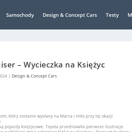
Samochody
Design & Concept Cars
Testy
M
iser – Wycieczka na Księżyc
2024
|
Design & Concept Cars
em, który zostanie wysłany na Marsa i miło przy tej okazji
.
pojazdy księżycowe. Toyota przedstawiła pierwsze ilustracje
 w najbliższej misji załogowej NASA na Księżycu. Program budowy