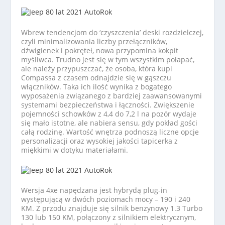
Wbrew tendencjom do ‘czyszczenia’ deski rozdzielczej,
czyli minimalizowania liczby przełączników,
dźwigienek i pokręteł, nowa przypomina kokpit
myśliwca. Trudno jest się w tym wszystkim połapać,
ale należy przypuszczać, że osoba, która kupi
Compassa z czasem odnajdzie się w gąszczu
włączników. Taka ich ilość wynika z bogatego
wyposażenia związanego z bardziej zaawansowanymi
systemami bezpieczeństwa i łączności. Zwiększenie
pojemności schowków z 4,4 do 7,2 l na pozór wydaje
się mało istotne, ale nabiera sensu, gdy pokład gości
całą rodzinę. Wartość wnętrza podnoszą liczne opcje
personalizacji oraz wysokiej jakości tapicerka z
miękkimi w dotyku materiałami.
Wersja 4xe napędzana jest hybrydą plug-in
występującą w dwóch poziomach mocy – 190 i 240
KM. Z przodu znajduje się silnik benzynowy 1.3 Turbo
130 lub 150 KM, połączony z silnikiem elektrycznym,