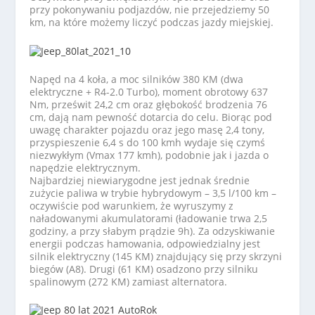
przy pokonywaniu podjazdów, nie przejedziemy 50
km, na które możemy liczyć podczas jazdy miejskiej.
Napęd na 4 koła, a moc silników 380 KM (dwa
elektryczne + R4-2.0 Turbo), moment obrotowy 637
Nm, prześwit 24,2 cm oraz głębokość brodzenia 76
cm, dają nam pewność dotarcia do celu. Biorąc pod
uwagę charakter pojazdu oraz jego masę 2,4 tony,
przyspieszenie 6,4 s do 100 kmh wydaje się czymś
niezwykłym (Vmax 177 kmh), podobnie jak i jazda o
napędzie elektrycznym.
Najbardziej niewiarygodne jest jednak średnie
zużycie paliwa w trybie hybrydowym – 3,5 l/100 km –
oczywiście pod warunkiem, że wyruszymy z
naładowanymi akumulatorami (ładowanie trwa 2,5
godziny, a przy słabym prądzie 9h). Za odzyskiwanie
energii podczas hamowania, odpowiedzialny jest
silnik elektryczny (145 KM) znajdujący się przy skrzyni
biegów (A8). Drugi (61 KM) osadzono przy silniku
spalinowym (272 KM) zamiast alternatora.