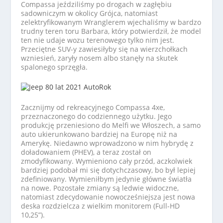
Compassa jeździliśmy po drogach w zagłębiu
sadowniczym w okolicy Grójca, natomiast
zelektryfikowanym Wranglerem wjechaliśmy w bardzo
trudny teren toru Barbara, który potwierdził, że model
ten nie udaje wozu terenowego tylko nim jest.
Przeciętne SUV-y zawiesiłyby się na wierzchołkach
wzniesień, zaryły nosem albo stanęły na skutek
spalonego sprzęgła.
Zacznijmy od rekreacyjnego Compassa 4xe,
przeznaczonego do codziennego użytku. Jego
produkcję przeniesiono do Melfi we Włoszech, a samo
auto ukierunkowano bardziej na Europę niż na
Amerykę. Niedawno wprowadzono w nim hybrydę z
doładowaniem (PHEV), a teraz został on
zmodyfikowany. Wymieniono cały przód, aczkolwiek
bardziej podobał mi się dotychczasowy, bo był lepiej
zdefiniowany. Wymieniłbym jedynie główne światła
na nowe. Pozostałe zmiany są ledwie widoczne,
natomiast zdecydowanie nowocześniejsza jest nowa
deska rozdzielcza z wielkim monitorem (Full-HD
10,25”).