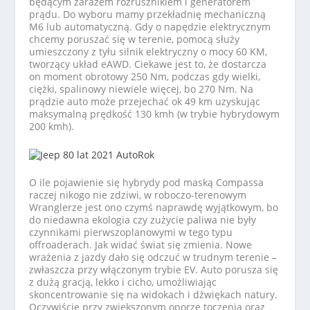
będącym zarazem rozrusznikiem i generatorem
prądu. Do wyboru mamy przekładnię mechaniczną
M6 lub automatyczną. Gdy o napędzie elektrycznym
chcemy poruszać się w terenie, pomocą służy
umieszczony z tyłu silnik elektryczny o mocy 60 KM,
tworzący układ eAWD. Ciekawe jest to, że dostarcza
on moment obrotowy 250 Nm, podczas gdy wielki,
ciężki, spalinowy niewiele więcej, bo 270 Nm. Na
prądzie auto może przejechać ok 49 km uzyskując
maksymalną prędkość 130 kmh (w trybie hybrydowym
200 kmh).
O ile pojawienie się hybrydy pod maską Compassa
raczej nikogo nie zdziwi, w roboczo-terenowym
Wranglerze jest ono czymś naprawdę wyjątkowym, bo
do niedawna ekologia czy zużycie paliwa nie były
czynnikami pierwszoplanowymi w tego typu
offroaderach. Jak widać świat się zmienia. Nowe
wrażenia z jazdy dało się odczuć w trudnym terenie –
zwłaszcza przy włączonym trybie EV. Auto porusza się
z dużą gracją, lekko i cicho, umożliwiając
skoncentrowanie się na widokach i dźwiękach natury.
Oczywiście przy zwiększonym oporze toczenia oraz