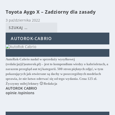
Toyota Aygo X – Zadziorny dla zasady
3 października 2022
AUTOROK-CABRIO
AutoRok-Cabrio nadal w sprzedaży wysyłkowej
(redakcja(@)autorok.pl) – jest to kompendium wiedzy o kabrioletach, a
zarazem przegląd aut tej kategorii. 500 stron pięknych zdjęć, w tym
pokazujących jak otwierane są dachy w poszczególnych modelach
sprawia, że nie łatwo oderwać się od tego wydania. Cena 125 zł.
Życzymy miłej lektury 🙂 Redakcja
AUTOROK CABRIO
opinie /opinions