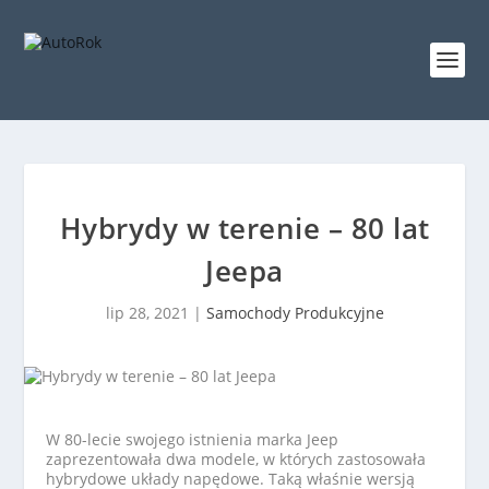
Hybrydy w terenie – 80 lat
Jeepa
lip 28, 2021
|
Samochody Produkcyjne
W 80-lecie swojego istnienia marka Jeep
zaprezentowała dwa modele, w których zastosowała
hybrydowe układy napędowe. Taką właśnie wersją