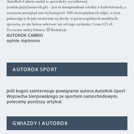
AutoRok-Cabrio nadal w sprzedaży wysyłkowej
(redakcja(@)autorok.pl) – jest to kompendium wiedzy o kabrioletach, a
zarazem przegląd aut tej kategorii. 500 stron pięknych zdjęć, w tym
pokazujących jak otwierane są dachy w poszczególnych modelach
sprawia, że nie łatwo oderwać się od tego wydania. Cena 125 zł.
Życzymy miłej lektury 🙂 Redakcja
AUTOROK CABRIO
opinie /opinions
AUTOROK SPORT
Jeśli kogoś zainteresuje powiązanie autora AutoRok-Sport
Wojciecha Sierpowskiego ze sportem samochodowym,
polecamy poniższy artykuł.
GWIAZDY I AUTOROK