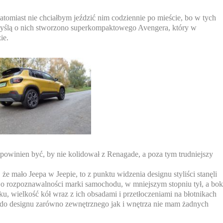
atomiast nie chciałbym jeździć nim codziennie po mieście, bo w tych
myślą o nich stworzono superkompaktowego Avengera, który w
ie.
 powinien być, by nie kolidował z Renagade, a poza tym trudniejszy
że mało Jeepa w Jeepie, to z punktu widzenia designu styliści stanęli
 o rozpoznawalności marki samochodu, w mniejszym stopniu tył, a bok
u, wielkość kół wraz z ich obsadami i przetłoczeniami na błotnikach
e do designu zarówno zewnętrznego jak i wnętrza nie mam żadnych