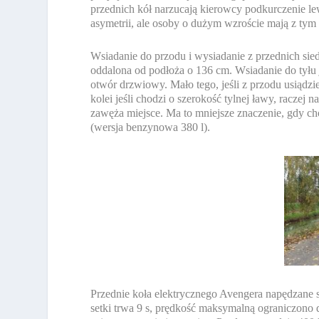
przednich kół narzucają kierowcy podkurczenie lew
asymetrii, ale osoby o dużym wzroście mają z tym
Wsiadanie do przodu i wysiadanie z przednich sied
oddalona od podłoża o 136 cm. Wsiadanie do tyłu 
otwór drzwiowy. Mało tego, jeśli z przodu usiądz
kolei jeśli chodzi o szerokość tylnej ławy, raczej
zawęża miejsce. Ma to mniejsze znaczenie, gdy c
(wersja benzynowa 380 l).
Przednie koła elektrycznego Avengera napędzane 
setki trwa 9 s, prędkość maksymalną ograniczon