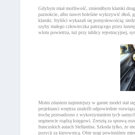
Gdybym miał możliwość, zmieniłbym klamki drugie
paznokcie, albo nawet boleśnie wykrzywić dłoń, 
klamki. Styliści wykazali się pomysłowością; si
szyby małego człowieczka patrzącego przez lunetę,
wlotu powietrza, tuż przy tablicy rejestracyjnej, 
Moim zdaniem najmniejszy w gamie model stał się
projektanci wnętrza znaleźli odpowiednie rozwiązani
trochę przesadzono z wykorzystaniem tych samych
segmencie rządzą księgowi. Zresztą za sprawą os
francuskich autach Stellantisa. Szkoda tylko, że 
pozycji za kierownicą. Obie nogi powinniśmy mie