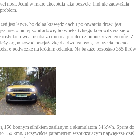
ej nogi. Jedni w miarę akceptują taką pozycję, inni nie zauważają
 problem.
zeń jest łatwe, bo dolna krawędź dachu po otwarciu drzwi jest
jest nieco mniej komfortowe, bo wnęka tylnego koła wdziera się w
ie rosły kierowca, osoba za nim ma problem z pomieszczeniem nóg. Z
 należy organizować przejażdżkę dla dwojga osób, bo trzecia mocno
hodzi o podwózkę na krótkim odcinku. Na bagaże pozostało 355 litrów
są 156-konnym silnikiem zasilanym z akumulatora 54 kWh. Sprint do
o do 150 kmh. Oczywiście parametrem wzbudzającym największe dziś