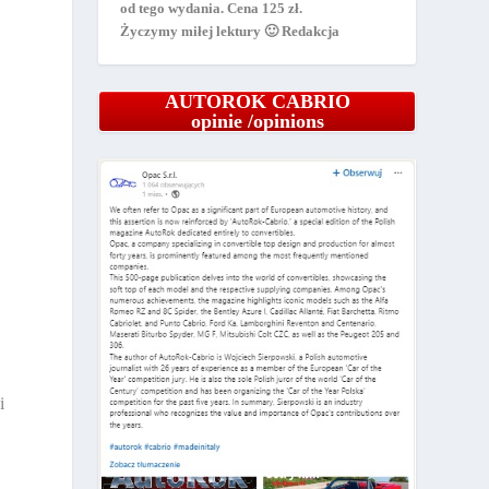
od tego wydania. Cena 125 zł.
Życzymy miłej lektury 🙂 Redakcja
AUTOROK CABRIO
opinie /opinions
i