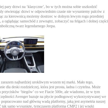
j pary drzwi na ‘klasyczne’, bo w tych można sobie uszkodzić
gdy otwierając drzwi w odpowiednim czasie nie wysuniemy palców z
edząc za kierownicą możemy dostrzec w dolnym lewym rogu przedniej
 a oglądając samochód z zewnątrz, zobaczyć na felgach i dolnej częśc
symboliczną twarz legendarnego Jeepa.
 zarazem najbardziej urokliwym wozem tej marki. Mało tego,
e dla deski rozdzielczej, która jest prosta, ładna i czytelna. Może
 przycisków ‘biegów’ co we Fiacie 500e, ale wiadomo, że w tym
zczędności Avenger bazuje na płycie podłogowej wykorzystywanej we
nie popracowano nad główną wadą platformy, jaką jest asymetria naszej
ć tak samo wysunięte, tymczasem platforma CMP2 i jej wnęki