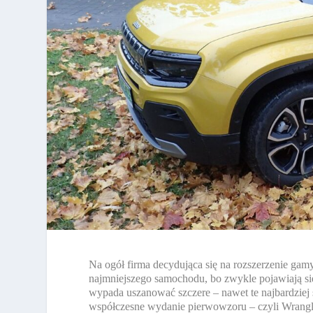
Na ogół firma decydująca się na rozszerzenie g
najmniejszego samochodu, bo zwykle pojawiają się p
wypada uszanować szczere – nawet te najbardziej 
współczesne wydanie pierwowzoru – czyli Wrangl