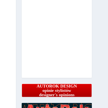
AUTOROK DESIGN
opinie stylistów
designer's opinions