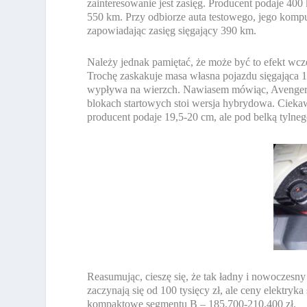
zainteresowanie jest zasięg. Producent podaje 40
550 km. Przy odbiorze auta testowego, jego kom
zapowiadając zasięg sięgający 390 km.
Należy jednak pamiętać, że może być to efekt wcz
Trochę zaskakuje masa własna pojazdu sięgająca 1
wypływa na wierzch. Nawiasem mówiąc, Avenger
blokach startowych stoi wersja hybrydowa. Ciekaw
producent podaje 19,5-20 cm, ale pod belką tylne
Reasumując, cieszę się, że tak ładny i nowocze
zaczynają się od 100 tysięcy zł, ale ceny elektryk
kompaktowe segmentu B – 185.700-210.400 zł.