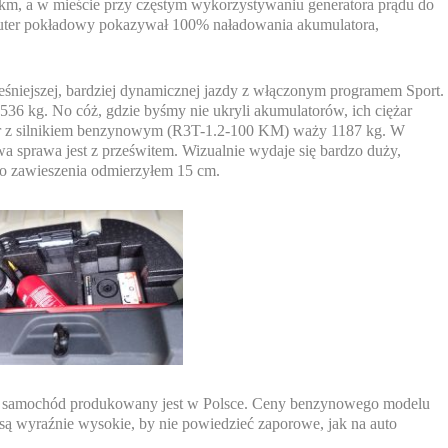
0 km, a w mieście przy częstym wykorzystywaniu generatora prądu do
puter pokładowy pokazywał 100% naładowania akumulatora,
eśniejszej, bardziej dynamicznej jazdy z włączonym programem Sport.
536 kg. No cóż, gdzie byśmy nie ukryli akumulatorów, ich ciężar
 z silnikiem benzynowym (R3T-1.2-100 KM) waży 1187 kg. W
a sprawa jest z prześwitem. Wizualnie wydaje się bardzo duży,
go zawieszenia odmierzyłem 15 cm.
sny samochód produkowany jest w Polsce. Ceny benzynowego modelu
a są wyraźnie wysokie, by nie powiedzieć zaporowe, jak na auto