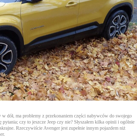
amy w dół, ma problemy z przekonaniem części nabywców do swojego
ytania; czy to jeszcze Jeep czy nie? Słyszałem kilka opinii i ogólnie
skrajne. Rzeczywiście Avenger jest zupełnie innym pojazdem niż
er.